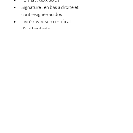
Signature : en bas à droite et 
contresignée au dos
Livrée avec son certificat 
d'authenticité
Mentions légales
Conditions générales de vente
© 2020 par l'artiste peintre Gaëlle Bel
Tous droits réservés - France