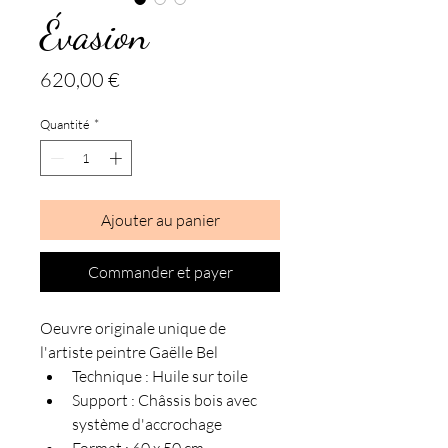
Évasion
Prix
620,00 €
Quantité
*
Ajouter au panier
Commander et payer
Oeuvre originale unique de 
l'artiste peintre Gaëlle Bel
Technique : Huile sur toile
Support : Châssis bois avec 
système d'accrochage
Format : 60 x 50 cm