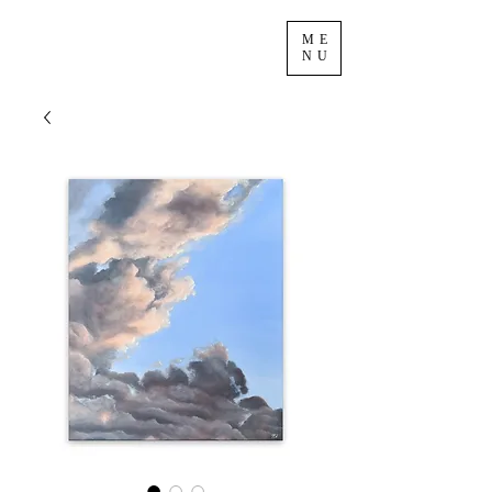
ME
NU