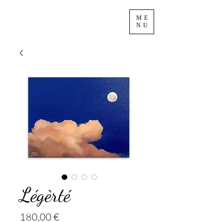
ME
NU
Légèrté
Prix
180,00 €