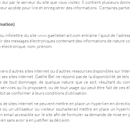
dur par le serveur du site que vous visitez. Il contient plusieurs donn
veur accède pour lire et enregistrer des informations . Certaines partie
rmation)
ou infolettre du site
www.gaellebel-art.com
entraîne l’ajout de l’adress
ir des messages électroniques contenant des informations de nature 
e électronique, nom, prénom.
s vers d’autres sites internet ou d’autres ressources disponibles sur In
ses sites internet. Gaëlle Bel ne répond pas de la disponibilité de tels s
e de tout dommage, de quelque nature que ce soit, résultant du cont
rvices qu’ils proposent, ou de tout usage qui peut être fait de ces élé
it se conformer à leurs conditions d'utilisation.
urs de sites internet ne peuvent mettre en place un hyperlien en directio
 où un utilisateur ou visiteur souhaiterait mettre en place un hyperli
 un email accessible sur le site afin de formuler sa demande de mise en 
en sans avoir à en justifier sa décision.