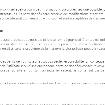
e
www.gaellebel-art.com
des informations aussi précises que possible. 
ntractuelles. Ils sont donnés sous réserve de modifications ayant été
sur ce site sont données à titre indicatif, et sont susceptibles de change
ées
 aussi précises que possible et le site remis à jour à différentes pério
us constatez une lacune, erreur ou ce qui parait être un dysfonctionnem
m
, en décrivant le problème de la manière la plus précise possible (pag
s et périls de l'utilisateur et sous sa seule responsabilité. En conséqu
 de l'utilisateur ou d'une quelconque perte de données consécutives a
à accéder au site en utilisant un matériel récent, ne contenant pas d
e cadre du présent site internet en direction d'autres ressources pré
ellebel-art.com
, incluant, de façon non limitative, les graphismes, ima