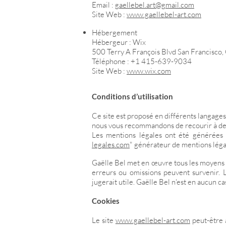
Email :
gaellebel.art@gmail.com
Site Web :
www.gaellebel-art.com
Hébergement
Hébergeur : Wix
500 Terry A François Blvd San Francisco
Téléphone : +1 415-639-9034
Site Web :
www.wix.com
Conditions d’utilisation
Ce site est proposé en différents langage
nous vous recommandons de recourir à de
Les mentions légales ont été générées s
legales.com
" générateur de mentions léga
Gaëlle Bel met en œuvre tous les moyens do
erreurs ou omissions peuvent survenir. L'
jugerait utile. Gaëlle Bel n'est en aucun c
Cookies
Le site
www.gaellebel-art.com
peut-être 