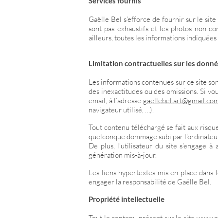
Services fournis
Gaëlle Bel s’efforce de fournir sur le sit
sont pas exhaustifs et les photos non co
ailleurs, toutes les informations indiquées 
Limitation contractuelles sur les donn
Les informations contenues sur ce site sont
des inexactitudes ou des omissions. Si vo
email, à l’adresse
gaellebel.art@gmail.co
navigateur utilisé, …).
Tout contenu téléchargé se fait aux risque
quelconque dommage subi par l'ordinateur
De plus, l’utilisateur du site s’engage 
génération mis-à-jour.
Les liens hypertextes mis en place dans l
engager la responsabilité de Gaëlle Bel.
Propriété intellectuelle
Tout le contenu présent sur le site
www.ga