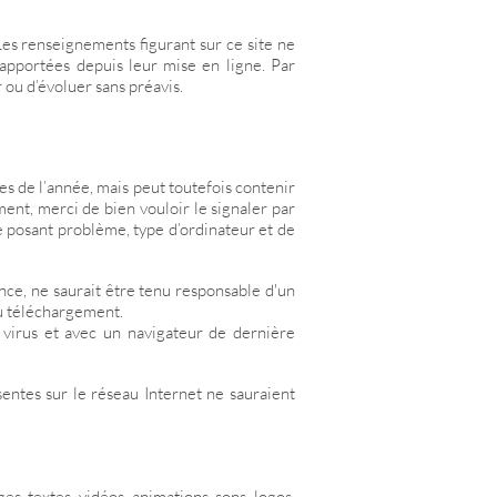
Les renseignements figurant sur ce site ne
 apportées depuis leur mise en ligne. Par
r ou d’évoluer sans préavis.
des de l’année, mais peut toutefois contenir
ent, merci de bien vouloir le signaler par
e posant problème, type d’ordinateur et de
ence, ne saurait être tenu responsable d'un
u téléchargement.
e virus et avec un navigateur de dernière
sentes sur le réseau Internet ne sauraient
ges, textes, vidéos, animations, sons, logos,